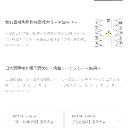
第17回林和男旗杯野球大会～お知らせ～
下記の日程で第17回林和男旗杯野球大会が行われま
す。熊北ナインも一生懸命頑張りますので応援の程…
2026.07.21 07:38
日本選手権九州予選大会・決勝トーナメント～結果～
１回戦場所：王子原球場時間：11：45～対戦：大分中学リトルシニア大分
中 1 0 0 0 0 0 2 3熊本北 0 0 0 0 0 0 0 …
2026.07.03 04:49
2022.08.14 10:40
2022.08.13 09:10
【準々決勝敗退】夏季大会
【初戦突破】夏季大会