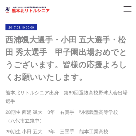
2017.03.10 00:00
西浦颯大選手・小田 五大選手・松
田 秀太選手 甲子園出場おめでと
うございます。皆様の応援よろし
くお願いいたします。
熊本北リトルシニア出身 第89回選抜高校野球大会出場
選手
28期生 西浦 颯大 3年 右翼手 明徳義塾高等学校
（八代市立鏡中）
29期生 小田 五大 2年 三塁手 熊本工業高校