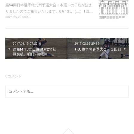
第54回日本選手権九州予選大会（本選）の日程が決ま
りましたのでご報告いたします。6月13日（土）1回…
2026.05.20 00:58
2017.04.15 07:25
2017.02.25 20:35
速報❗4.15宮日旗14対2で初
TKU旗争奪春季大会 １回戦
戦突破。明日2回戦。
0
コメント