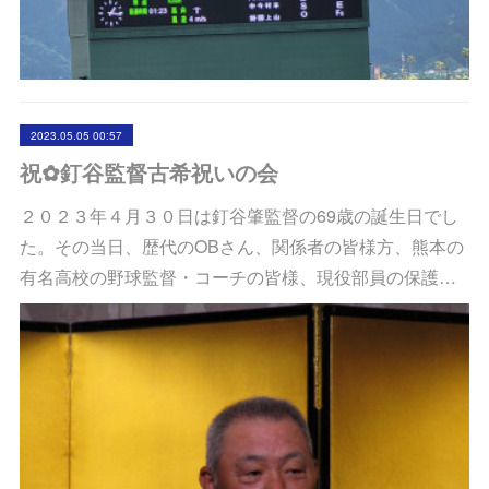
2023.05.05 00:57
祝✿釘谷監督古希祝いの会
２０２３年４月３０日は釘谷肇監督の69歳の誕生日でし
た。その当日、歴代のOBさん、関係者の皆様方、熊本の
有名高校の野球監督・コーチの皆様、現役部員の保護…