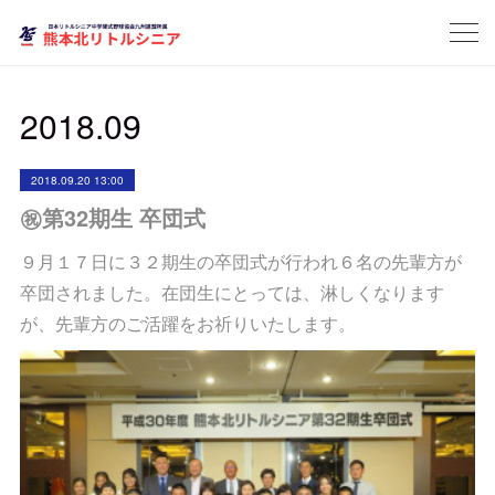
2018
.
09
2018.09.20 13:00
㊗第32期生 卒団式
９月１７日に３２期生の卒団式が行われ６名の先輩方が
卒団されました。在団生にとっては、淋しくなります
が、先輩方のご活躍をお祈りいたします。