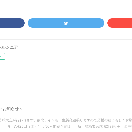
トルシニア
ー
～お知らせ～
杯野球大会が行われます。熊北ナインも一生懸命頑張りますので応援の程よろしくお
 時：7月23日（木）14：30～開始予定場 所：鳥栖市民球場対戦相手：水戸