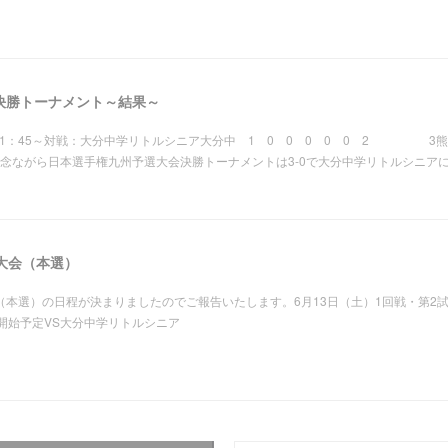
決勝トーナメント～結果～
1：45～対戦：大分中学リトルシニア大分中 1 0 0 0 0 0 2 3熊本
ながら日本選手権九州予選大会決勝トーナメントは3-0で大分中学リトルシニア
大会（本選）
（本選）の日程が決まりましたのでご報告いたします。6月13日（土）1回戦・第
5開始予定VS大分中学リトルシニア