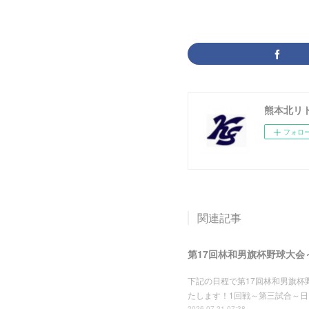
熊本北リ
フォロ
関連記事
第17回林和男旗杯野球大会
下記の日程で第17回林和男旗
たします！1回戦～第三試合～日
2026.07.21 07:38