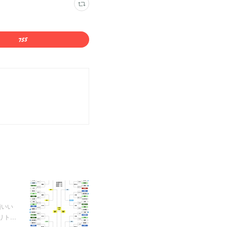
願いい
リト…