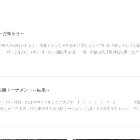
～お知らせ～
杯野球大会が行われます。熊北ナインも一生懸命頑張りますので応援の程よろしくお
 時：7月23日（木）14：30～開始予定場 所：鳥栖市民球場対戦相手：水戸
決勝トーナメント～結果～
1：45～対戦：大分中学リトルシニア大分中 1 0 0 0 0 0 2 3熊本
ながら日本選手権九州予選大会決勝トーナメントは3-0で大分中学リトルシニア