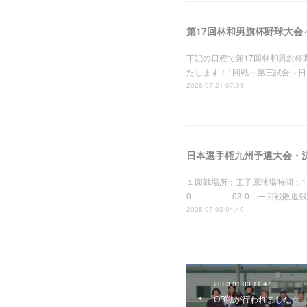
第17回林和男旗杯野球大会
下記の日程で第17回林和男旗
たします！1回戦～第三試合～日
2026.07.21 07:38
日本選手権九州予選大会・
１回戦場所：王子原球場時間：1
0 03-0 一回戦敗退残念
2026.07.03 04:49
2023.01.03 11:47
OB戦が行われました☆