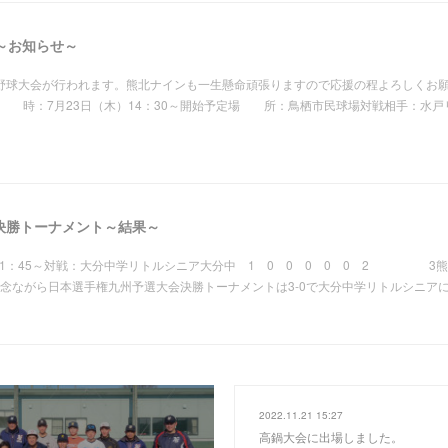
～お知らせ～
杯野球大会が行われます。熊北ナインも一生懸命頑張りますので応援の程よろしくお
 時：7月23日（木）14：30～開始予定場 所：鳥栖市民球場対戦相手：水戸
決勝トーナメント～結果～
1：45～対戦：大分中学リトルシニア大分中 1 0 0 0 0 0 2 3熊本
ながら日本選手権九州予選大会決勝トーナメントは3-0で大分中学リトルシニア
2022.11.21 15:27
高鍋大会に出場しました。