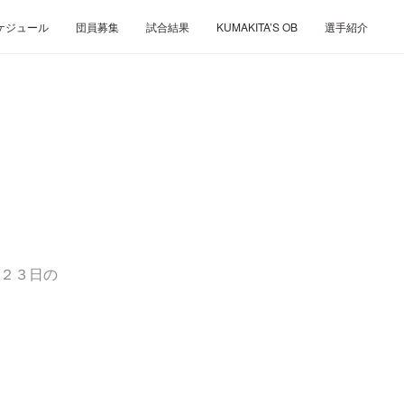
ケジュール
団員募集
試合結果
KUMAKITA’S OB
選手紹介
２３日の