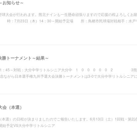
～お知らせ～
杯野球大会が行われます。熊北ナインも一生懸命頑張りますので応援の程よろしくお
 時：7月23日（木）14：30～開始予定場 所：鳥栖市民球場対戦相手：水戸
決勝トーナメント～結果～
1：45～対戦：大分中学リトルシニア大分中 1 0 0 0 0 0 2 3熊本
ながら日本選手権九州予選大会決勝トーナメントは3-0で大分中学リトルシニア
大会（本選）
（本選）の日程が決まりましたのでご報告いたします。6月13日（土）1回戦・第
5開始予定VS大分中学リトルシニア