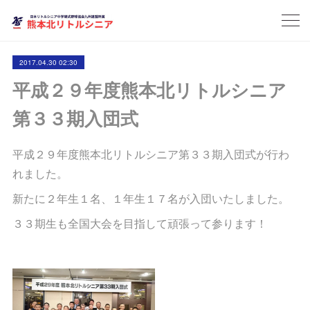
2017.04.30 02:30
平成２９年度熊本北リトルシニア
第３３期入団式
平成２９年度熊本北リトルシニア第３３期入団式が行わ
れました。
新たに２年生１名、１年生１７名が入団いたしました。
３３期生も全国大会を目指して頑張って参ります！