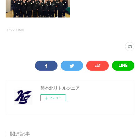
イベント
(
50
)
熊本北リトルシニア
フォロー
関連記事