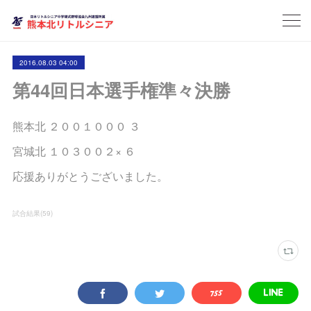
2016.08.03 04:00
第44回日本選手権準々決勝
熊本北 ２００１０００ ３
宮城北 １０３００２× ６
応援ありがとうございました。
試合結果
(
59
)